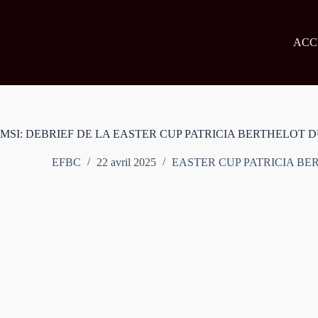
Passer
au
contenu
ACC
MSI: DEBRIEF DE LA EASTER CUP PATRICIA BERTHELOT DU
EFBC
22 avril 2025
EASTER CUP PATRICIA BE