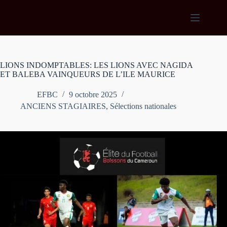
Passer
au
contenu
LIONS INDOMPTABLES: LES LIONS AVEC NAGIDA
ET BALEBA VAINQUEURS DE L’ILE MAURICE
EFBC
9 octobre 2025
ANCIENS STAGIAIRES
,
Sélections nationales