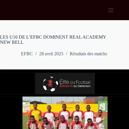
Passer
au
contenu
LES U16 DE L’EFBC DOMINENT REAL ACADEMY
NEW BELL
EFBC
28 avril 2025
Résultats des matchs