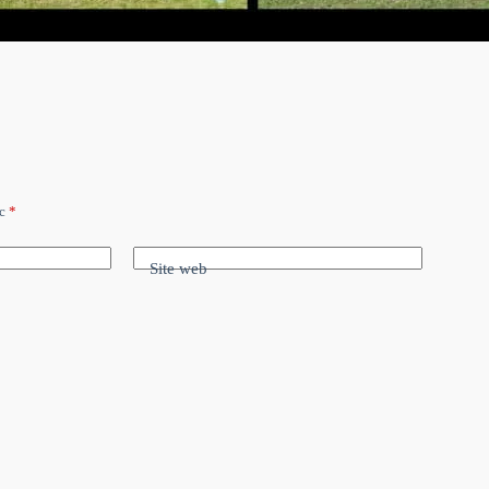
ec
*
Site web