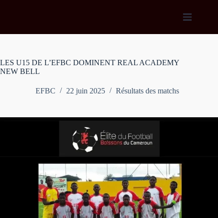
Passer
au
contenu
LES U15 DE L’EFBC DOMINENT REAL ACADEMY
NEW BELL
EFBC
22 juin 2025
Résultats des matchs