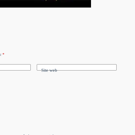
ec
*
Site web