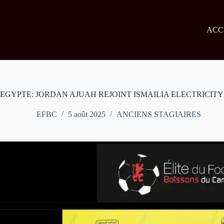
Passer
au
contenu
ACC
EGYPTE: JORDAN AJUAH REJOINT ISMAILIA ELECTRICIT
EFBC
5 août 2025
ANCIENS STAGIAIRES