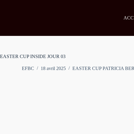
Passer
au
contenu
ACC
EASTER CUP INSIDE JOUR 03
EFBC
18 avril 2025
EASTER CUP PATRICIA BE