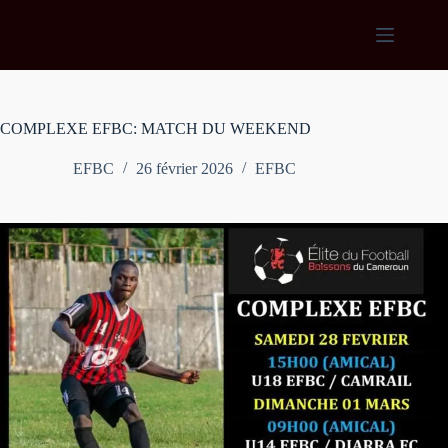
Passer
au
contenu
COMPLEXE EFBC: MATCH DU WEEKEND
EFBC
26 février 2026
EFBC