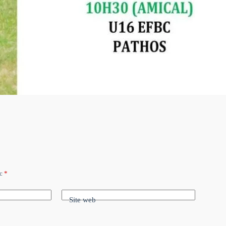
ec
*
Site web