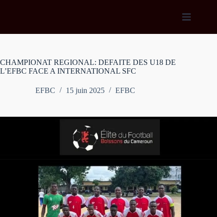
Passer
au
contenu
CHAMPIONAT REGIONAL: DEFAITE DES U18 DE
L’EFBC FACE A INTERNATIONAL SFC
EFBC
15 juin 2025
EFBC