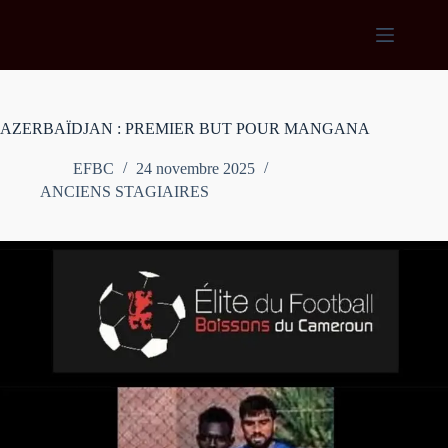
Passer
au
contenu
AZERBAÏDJAN : PREMIER BUT POUR MANGANA
EFBC
24 novembre 2025
ANCIENS STAGIAIRES